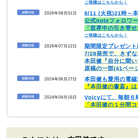
ご視聴はこちらから！
8/11 (火祝)21時～
2026年08月01日
公式noteフォロワ
「世界中の引き寄せ
ご視聴はこちらから！
期間限定プレゼント
2026年07月22日
7/28発売で、きず
本田健『自分に聞い
原稿の一部(41ペー
本田健も愛用の電磁
2024年06月27日
『本田健の書斎』は
Voicyにて、毎
2024年04月16日
「本田健の１分間コ