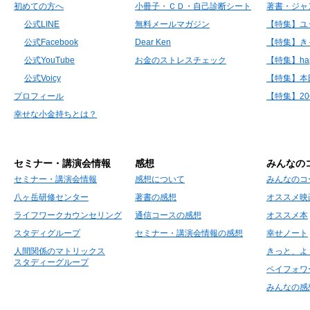
初めての方へ
小冊子・ＣＤ・自己診断シート
著書・ジャ
公式LINE
無料メールマガジン
【特集】ユ
公式Facebook
Dear Ken
【特集】き
公式YouTube
お金のストレスチェック
【特集】hap
公式Voicy
【特集】本
プロフィール
【特集】2
幸せな小金持ちとは？
セミナー・講演会情報
感想
みんなの
セミナー・講演会情報
感想について
みんなのコ
八ヶ岳研修センター
著書の感想
オススメ映
ライフワークカウンセリング
通信コースの感想
オススメ本
スタディグループ
セミナー・講演会情報の感想
幸せノート
人間関係のマトリックス
きっと、よ
スタディーグループ
ペイフォワ
みんなの感