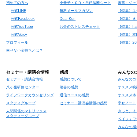
初めての方へ
小冊子・ＣＤ・自己診断シート
著書・ジャ
公式LINE
無料メールマガジン
【特集】ユ
公式Facebook
Dear Ken
【特集】き
公式YouTube
お金のストレスチェック
【特集】hap
公式Voicy
【特集】本
プロフィール
【特集】2
幸せな小金持ちとは？
セミナー・講演会情報
感想
みんなの
セミナー・講演会情報
感想について
みんなのコ
八ヶ岳研修センター
著書の感想
オススメ映
ライフワークカウンセリング
通信コースの感想
オススメ本
スタディグループ
セミナー・講演会情報の感想
幸せノート
人間関係のマトリックス
きっと、よ
スタディーグループ
ペイフォワ
みんなの感