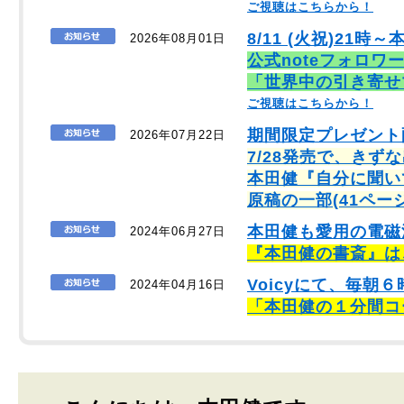
ご視聴はこちらから！
8/11 (火祝)21時～
2026年08月01日
公式noteフォロワ
「世界中の引き寄せ
ご視聴はこちらから！
期間限定プレゼント
2026年07月22日
7/28発売で、きず
本田健『自分に聞い
原稿の一部(41ペー
本田健も愛用の電磁
2024年06月27日
『本田健の書斎』は
Voicyにて、毎
2024年04月16日
「本田健の１分間コ