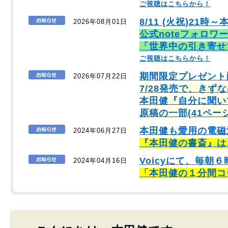
ご視聴はこちらから！
8/11 (火祝)21時～
2026年08月01日
公式noteフォロワ
「世界中の引き寄せ
ご視聴はこちらから！
期間限定プレゼント
2026年07月22日
7/28発売で、きず
本田健『自分に聞い
原稿の一部(41ペー
本田健も愛用の電磁
2024年06月27日
『本田健の書斎』は
Voicyにて、毎
2024年04月16日
「本田健の１分間コ