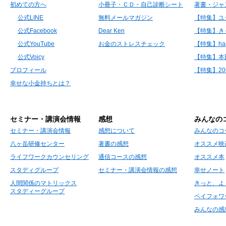
初めての方へ
小冊子・ＣＤ・自己診断シート
著書・ジャ
公式LINE
無料メールマガジン
【特集】ユ
公式Facebook
Dear Ken
【特集】き
公式YouTube
お金のストレスチェック
【特集】hap
公式Voicy
【特集】本
プロフィール
【特集】2
幸せな小金持ちとは？
セミナー・講演会情報
感想
みんなの
セミナー・講演会情報
感想について
みんなのコ
八ヶ岳研修センター
著書の感想
オススメ映
ライフワークカウンセリング
通信コースの感想
オススメ本
スタディグループ
セミナー・講演会情報の感想
幸せノート
人間関係のマトリックス
きっと、よ
スタディーグループ
ペイフォワ
みんなの感