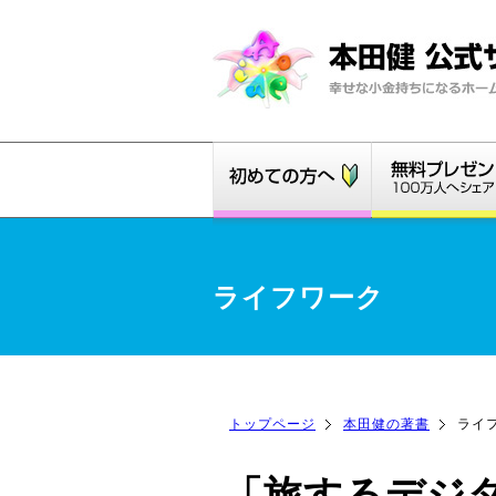
ライフワーク
トップページ
本田健の著書
ライ
「旅するデジ