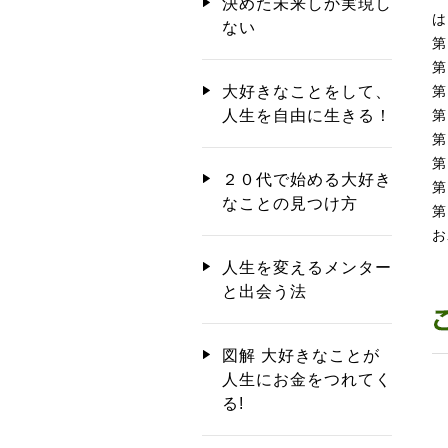
決めた未来しか実現し
は
ない
第
第
第
大好きなことをして、
第
人生を自由に生きる！
第
第
２０代で始める大好き
第
なことの見つけ方
第
お
人生を変えるメンター
と出会う法
図解 大好きなことが
人生にお金をつれてく
る!