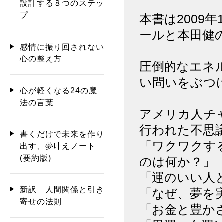
設計する８つのステッ
プ
本書は2009
ールと本田健
感情に振り回されない
心の整え方
圧倒的なエネ
い問いをぶつ
心が軽くなる24の魔
法の言葉
アメリカ人チ
行われた不思
書くだけで未来を作り
「ワクワクす
出す、夢叶えノート
(要約版)
のは何か？」
「運のいい人
新訳 人間関係と引き
「なぜ、夢を
寄せの法則
「お金と豊か