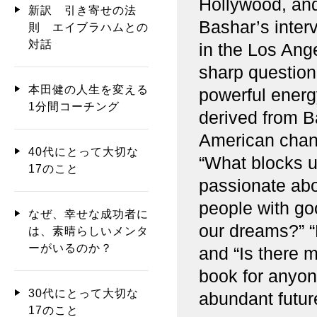
Hollywood, and 
新訳 引き寄せの法
Bashar’s inter
則 エイブラハムとの
対話
in the Los Ang
sharp question
本田健の人生を変える
powerful ener
1分間コーチング
derived from B
American chann
40代にとって大切な
“What blocks 
17のこと
passionate abo
people with goo
なぜ、幸せな成功者に
our dreams?” “
は、素晴らしいメンタ
ーがいるのか？
and “Is there m
book for anyon
30代にとって大切な
abundant futur
17のこと