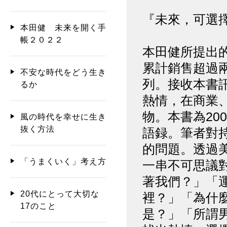
『未來，可選
本田健 未来を開く手
帳２０２２
本田健所提出
累計銷售超過
不安な時代をどう生き
列。接收本書
るか
熱情，在商業
物。本書為20
風の時代を幸せに生き
抜く方法
語録。筆者對
的問題。透過
「うまくいく」考え方
一串不可思議
著我們？」「
20代にとって大切な
裡？」「為什
17のこと
是？」「所謂