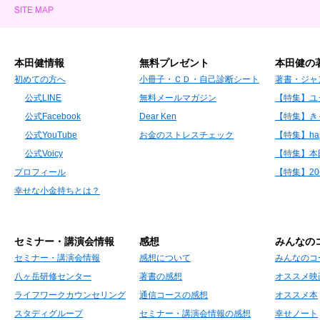
本田健情報
無料プレゼント
本田健の
初めての方へ
小冊子・ＣＤ・自己診断シート
著書・ジャ
公式LINE
無料メールマガジン
【特集】ユ
公式Facebook
Dear Ken
【特集】き
公式YouTube
お金のストレスチェック
【特集】hap
公式Voicy
【特集】本
プロフィール
【特集】2
幸せな小金持ちとは？
セミナー・講演会情報
感想
みんなの
セミナー・講演会情報
感想について
みんなのコ
八ヶ岳研修センター
著書の感想
オススメ映
ライフワークカウンセリング
通信コースの感想
オススメ本
スタディグループ
セミナー・講演会情報の感想
幸せノート