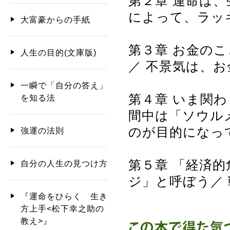
第２章 運命は
によって、ラッ
大富豪からの手紙
第３章 お金の
人生の目的(文庫版)
／ 不景気は、
一瞬で「自分の答え」
第４章 いま関
を知る法
間中は「ソウル
のが目的になっ
強運の法則
第５章 「経済
自分の人生の見つけ方
ジ」と呼ぼう／
『運命をひらく 生き
方上手<松下幸之助の
教え>』