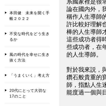
系國家裡是很
論在國内外，
本田健 未来を開く手
稱作人生導師
帳２０２２
許比較好理解
棒的人生導師
不安な時代をどう生き
這些成功者得
るか
些成功者，在
的人生導師。
風の時代を幸せに生き
抜く方法
對於我來説，
「うまくいく」考え方
鑽石般貴重的
師，指點人生
20代にとって大切な
能度過一個與
17のこと