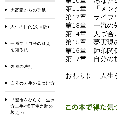
第10章 あな
第11章 「メ
大富豪からの手紙
第12章 ライ
第13章 一流
人生の目的(文庫版)
第14章 人づ
第15章 夢実
一瞬で「自分の答え」
第16章 師弟
を知る法
第17章 自分
強運の法則
おわりに 人生
自分の人生の見つけ方
『運命をひらく 生き
方上手<松下幸之助の
教え>』