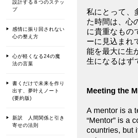
設計する８つのステッ
プ
私にとって、
た時間は、心
感情に振り回されない
に貴重なもの
心の整え方
ーに見込まれ
能を最大に生
心が軽くなる24の魔
生になるはず
法の言葉
書くだけで未来を作り
Meeting the M
出す、夢叶えノート
(要約版)
A mentor is a 
新訳 人間関係と引き
“Mentor” is a 
寄せの法則
countries, but 