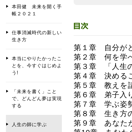
本田健 未来を開く手
帳２０２１
仕事消滅時代の新しい
生き方
第１章 自分が
第２章 何を学
本当にやりたかったこ
第３章 「人生
とを、今すぐはじめよ
う!
第４章 決める
第５章 教えを
「未来を書く」こと
第６章 弟子入
で、どんどん夢は実現
第７章 学ぶ姿
する
第８章 生き方
第９章 あなた
人生の師に学ぶ