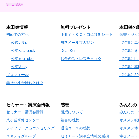
本田健情報
無料プレゼント
本田健の
初めての方へ
小冊子・ＣＤ・自己診断シート
著書・ジャ
公式LINE
無料メールマガジン
【特集】ユ
公式Facebook
Dear Ken
【特集】き
公式YouTube
お金のストレスチェック
【特集】hap
公式Voicy
【特集】本
プロフィール
【特集】2
幸せな小金持ちとは？
セミナー・講演会情報
感想
みんなの
セミナー・講演会情報
感想について
みんなのコ
八ヶ岳研修センター
著書の感想
オススメ映
ライフワークカウンセリング
通信コースの感想
オススメ本
スタディグループ
セミナー・講演会情報の感想
幸せノート