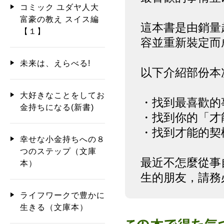
コミック ユダヤ人大
富豪の教え スイス編
這本書是由銷量
【１】
容並重新裝定而
未来は、えらべる!
以下介紹部份本
大好きなことをしてお
・找到最喜歡的
金持ちになる(新書)
・找到你的「才
・找到才能的契
幸せな小金持ちへの８
つのステップ（文庫
最近不怎麼從事
本）
生的朋友，請務
ライフワークで豊かに
生きる（文庫本）