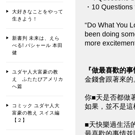
・10 Questions t
大好きなことをやって
生きよう！
“Do What You Lo
been doing some
新書判 未来は、えら
more excitement i
べる! バシャール 本田
健
『做最喜歡的事
ユダヤ人大富豪の教
金錢會跟著來的
え ふたたびアメリカ
へ篇
你■天是否都做
如果，並不是這
コミック ユダヤ人大
富豪の教え スイス編
【２】
■天快樂過生活
最喜歡的事情並