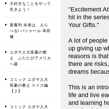
大好きなことをやって
"Excitement Att
生きよう！
hit in the seri
Your Gifts."
新書判 未来は、えら
べる! バシャール 本田
健
A lot of people
up giving up wh
ユダヤ人大富豪の教
reasons is that 
え ふたたびアメリカ
there are risks
へ篇
dreams because
コミック ユダヤ人大
富豪の教え スイス編
This is an intr
【２】
life and live ea
and learning h
コミック ユダヤ人大