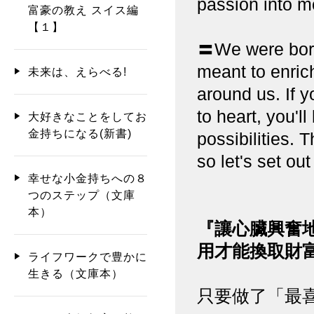
passion into m
富豪の教え スイス編
【１】
〓We were born 
meant to enric
未来は、えらべる!
around us. If
to heart, you'l
大好きなことをしてお
金持ちになる(新書)
possibilities. T
so let's set out
幸せな小金持ちへの８
つのステップ（文庫
本）
『讓心臟興奮
用才能換取財
ライフワークで豊かに
生きる（文庫本）
只要做了「最