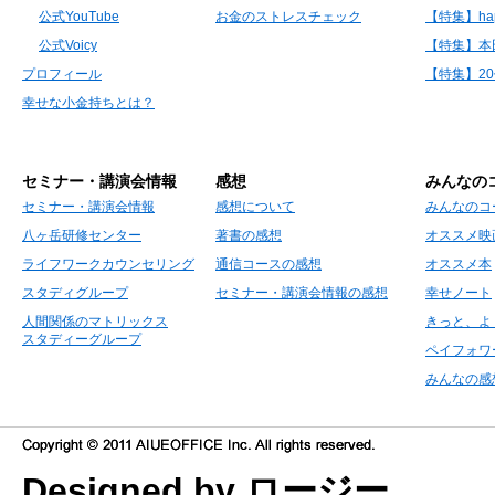
公式YouTube
お金のストレスチェック
【特集】hap
公式Voicy
【特集】本
プロフィール
【特集】2
幸せな小金持ちとは？
セミナー・講演会情報
感想
みんなの
セミナー・講演会情報
感想について
みんなのコ
八ヶ岳研修センター
著書の感想
オススメ映
ライフワークカウンセリング
通信コースの感想
オススメ本
スタディグループ
セミナー・講演会情報の感想
幸せノート
人間関係のマトリックス
きっと、よ
スタディーグループ
ペイフォワ
みんなの感
Designed by ロージー