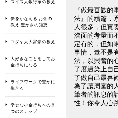
スイス人銀行家の教え
『做最喜歡的
法』的續篇，
夢をかなえる お金の
教え 豊かさの知恵
人很多，但實
濟面的考量而
ユダヤ人大富豪の教え
定有的，但如
事情，豈不是
大好きなことをしてお
法，以興奮的
金持ちになる
了度過染上自
了做自己最喜
ライフワークで豊かに
為了讓周圍的
生きる
筆者的訊息的
性！你令人心
幸せな小金持ちへの８
つのステップ