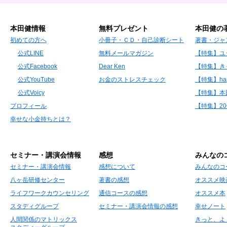
本田健情報
無料プレゼント
本田健の
初めての方へ
小冊子・ＣＤ・自己診断シート
著書・ジャ
公式LINE
無料メールマガジン
【特集】ユ
公式Facebook
Dear Ken
【特集】き
公式YouTube
お金のストレスチェック
【特集】hap
公式Voicy
【特集】本
プロフィール
【特集】2
幸せな小金持ちとは？
セミナー・講演会情報
感想
みんなの
セミナー・講演会情報
感想について
みんなのコ
八ヶ岳研修センター
著書の感想
オススメ映
ライフワークカウンセリング
通信コースの感想
オススメ本
スタディグループ
セミナー・講演会情報の感想
幸せノート
人間関係のマトリックス
きっと、よ