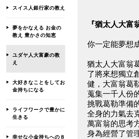
スイス人銀行家の教え
『猶太人大富翁
夢をかなえる お金の
教え 豊かさの知恵
你一定能夢想成
ユダヤ人大富豪の教
猶太人大富翁
え
了將來想獨立
健，大富翁葛
大好きなことをしてお
金持ちになる
蒐集一千人份
挑戰葛勒準備
ライフワークで豊かに
全身的力氣去
生きる
萬富翁的思考
身為經營了管
幸せな小金持ちへの８