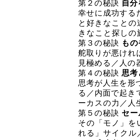
第２の秘訣
自分
幸せに成功する
と好きなことの
きなこと探しの
第３の秘訣
もの
舵取りが悪けれ
見極める／人の
第４の秘訣
思考
思考が人生を形
る／内面で起き
ーカスの力／人
第５の秘訣
セー
その「モノ」を
れる」サイクル