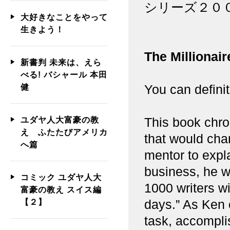
シリーズ２０
大好きなことをやって
生きよう！
The Millionair
新書判 未来は、えら
べる! バシャール 本田
You can defini
健
This book chro
ユダヤ人大富豪の教
え ふたたびアメリカ
that would cha
へ篇
mentor to expla
business, he wa
コミック ユダヤ人大
1000 writers wi
富豪の教え スイス編
days.” As Ken 
【２】
task, accompli