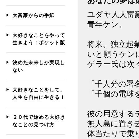
あなたの夢は
ユダヤ人大富
大富豪からの手紙
青年ケン。
大好きなことをやって
将来、独立起
生きよう！ポケット版
いと願うケン
ゲラー氏は次
決めた未来しか実現し
ない
「千人分の署
大好きなことをして、
「千個の電球
人生を自由に生きる！
彼の用意する
２０代で始める大好き
無人島に置き
なことの見つけ方
体当たりで乗